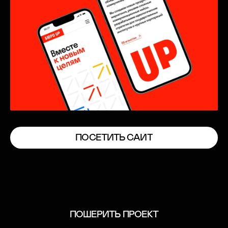
П
О
С
Е
Т
И
Т
Ь
С
А
Й
Т
П
О
С
Е
Т
И
Т
Ь
С
А
Й
Т
ПОШЕРИТЬ ПРОЕКТ