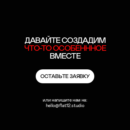
ДАВАЙТЕ СОЗДАДИМ
ЧТО-ТО
ОСОБЕНННОЕ
ВМЕСТЕ
О
С
Т
А
В
Ь
Т
Е
З
А
Я
В
К
У
О
С
Т
А
В
Ь
Т
Е
З
А
Я
В
К
У
или напишите нам на:
hello@flat12.studio