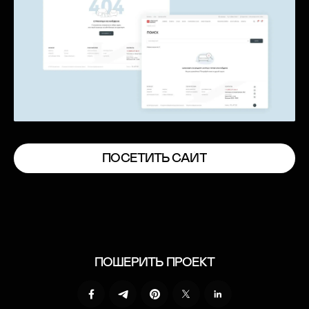
П
О
С
Е
Т
И
Т
Ь
С
А
Й
Т
П
О
С
Е
Т
И
Т
Ь
С
А
Й
Т
ПОШЕРИТЬ ПРОЕКТ