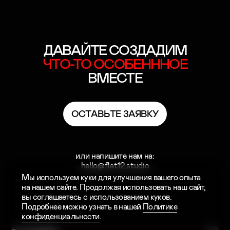
ДАВАЙТЕ СОЗДАДИМ
ЧТО-ТО
ОСОБЕНННОЕ
ВМЕСТЕ
О
С
Т
А
В
Ь
Т
Е
З
А
Я
В
К
У
О
С
Т
А
В
Ь
Т
Е
З
А
Я
В
К
У
или напишите нам на:
hello@flat12.studio
Мы используем куки для улучшения вашего опыта
на нашем сайте. Продолжая использовать наш сайт,
вы соглашаетесь с использованием куков.
Подробнее можно узнать в нашей
Политике
конфиденциальности
.