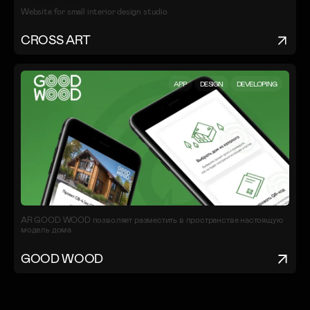
Website for small interior design studio
CROSS ART
APP
DESIGN
DEVELOPING
AR GOOD WOOD позволяет разместить в пространстве настоящую
модель дома
GOOD WOOD