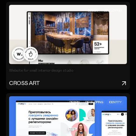
DESIGN
DEVELOPING
Website for small interior design studio
CROSS ART
DESIGN
DEVELOPING
IDENTITY