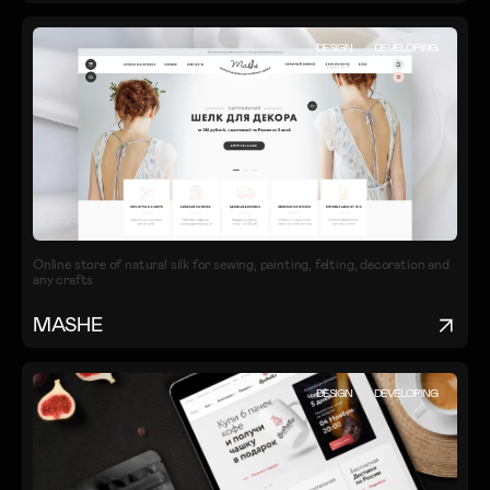
DESIGN
DEVELOPING
Online store of natural silk for sewing, painting, felting, decoration and
any crafts
MASHE
DESIGN
DEVELOPING