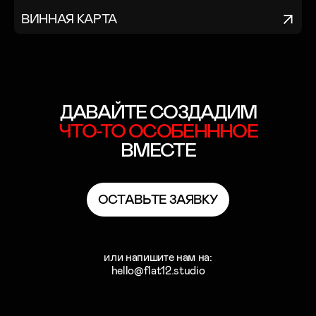
ВИННАЯ КАРТА
ДАВАЙТЕ СОЗДАДИМ
ЧТО-ТО
ОСОБЕНННОЕ
ВМЕСТЕ
О
С
Т
А
В
Ь
Т
Е
З
А
Я
В
К
У
О
С
Т
А
В
Ь
Т
Е
З
А
Я
В
К
У
или напишите нам на:
hello@flat12.studio