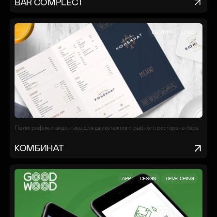
BAR COMPLECT
IDENTITY
LOGO
Полиграфия и айдентика для двухэтажного рыбного ресторана-бара
КОМБИНАТ
APP
DESIGN
DEVELOPING